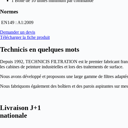
1 Boite de 10 unités minimum par commande
Normes
EN149 : A1:2009
Demander un devis
Télécharger la fiche produit
Technicis en quelques mots
Depuis 1992, TECHNICIS FILTRATION est le premier fabricant français de
les cabines de peinture industrielles et lors des traitements de surface.
Nous avons développé et proposons une large gamme de filtres adaptés à 
Nous fabriquons également des boîtiers et des parois aspirantes sur mesu
Livraison J+1
nationale