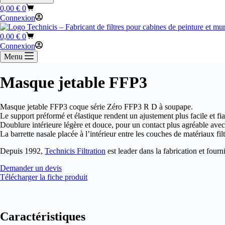
Panier
0,00
€
0
d’achat
Connexion
Panier
0,00
€
0
d’achat
Connexion
Menu
Masque jetable FFP3
Masque jetable FFP3 coque série Zéro FFP3 R D à soupape.
Le support préformé et élastique rendent un ajustement plus facile et fia
Doublure intérieure légère et douce, pour un contact plus agréable avec
La barrette nasale placée à l’intérieur entre les couches de matériaux fi
Depuis 1992,
Technicis Filtration
est leader dans la fabrication et fourni
Demander un devis
Télécharger la fiche produit
Caractéristiques