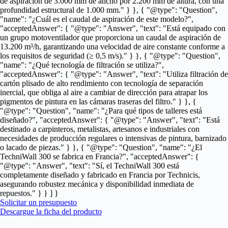
de aspiración de 3.000 mm de ancho por 2.200 mm de altura, con una
profundidad estructural de 1.000 mm." } }, { "@type": "Question",
"name": "¿Cuál es el caudal de aspiración de este modelo?",
"acceptedAnswer": { "@type": "Answer", "text": "Está equipado con
un grupo motoventilador que proporciona un caudal de aspiración de
13.200 m³/h, garantizando una velocidad de aire constante conforme a
los requisitos de seguridad (≥ 0,5 m/s)." } }, { "@type": "Question",
"name": "¿Qué tecnología de filtración se utiliza?",
"acceptedAnswer": { "@type": "Answer", "text": "Utiliza filtración de
cartón plisado de alto rendimiento con tecnología de separación
inercial, que obliga al aire a cambiar de dirección para atrapar los
pigmentos de pintura en las cámaras traseras del filtro." } }, {
"@type": "Question", "name": "¿Para qué tipos de talleres está
diseñado?", "acceptedAnswer": { "@type": "Answer", "text": "Está
destinado a carpinteros, metalistas, artesanos e industriales con
necesidades de producción regulares o intensivas de pintura, barnizado
o lacado de piezas." } }, { "@type": "Question", "name": "¿El
TechniWall 300 se fabrica en Francia?", "acceptedAnswer": {
"@type": "Answer", "text": "Sí, el TechniWall 300 está
completamente diseñado y fabricado en Francia por Technicis,
asegurando robustez mecánica y disponibilidad inmediata de
repuestos." } } ] }
Solicitar un presupuesto
Descargue la ficha del producto