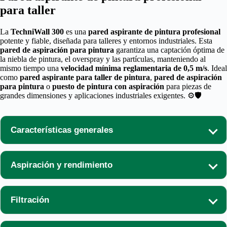
para taller
La
TechniWall 300
es una
pared aspirante de pintura profesional
potente y fiable, diseñada para talleres y entornos industriales. Esta
pared de aspiración para pintura
garantiza una captación óptima de
la niebla de pintura, el overspray y las partículas, manteniendo al
mismo tiempo una
velocidad mínima reglamentaria de 0,5 m/s
. Ideal
como
pared aspirante para taller de pintura
,
pared de aspiración
para pintura
o
puesto de pintura con aspiración
para piezas de
grandes dimensiones y aplicaciones industriales exigentes. ⚙️🛡️
Características generales
Ancho:
3.000 mm
Aspiración y rendimiento
Altura:
2.200 mm
Profundidad:
1.000 mm
Caudal de aspiración de alto volumen:
13.200 m³/h
Estructura modular reforzada de gran formato, idónea
Filtración
Velocidad mínima del aire:
≥ 0,5 m/s uniforme en
para cargas de trabajo pesadas y uso industrial
toda la superficie de captación
Filtración principal:
Filtro de cartón plisado de alta
continuo