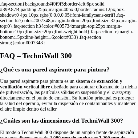
.faq-section{background:#f0f9f5;border-left:6px solid
#39A87B;padding:25px;margin:40px 0;border-radius:12px;box-
shadow:0 4px 10px rgba(0,0,0,0.05);font-family:sans-serif}.faq-
section h2{color:#007348;margin-bottom:20px;font-size:32px;margin-
top:0}.faq-section h3{color:#005734;margin-top:25px;margin-
bottom:10px;font-size:20px;font-weight:bold}.faq-section p{margin-
bottom:15px;line-height:1.6;color:#333}.faq-section
strong{color:#007348}
FAQ – TechniWall 300
¿Qué es una pared aspirante para pintura?
Una pared aspirante para pintura es un sistema de
extracción y
ventilación vertical libre
diseñado para capturar eficazmente la niebla
de pulverización, las partículas sólidas en suspensión y el
overspray
directamente en el punto de emisión. Su función principal es proteger
la salud del operario, evitar la dispersión de contaminantes y mantener
el aire limpio dentro del taller.
¿Cuáles son las dimensiones del TechniWall 300?
El modelo TechniWall 300 dispone de un amplio frente de aspiración
con unas dimensiones de
3.000 mm de ancho
por
2.200 mm de