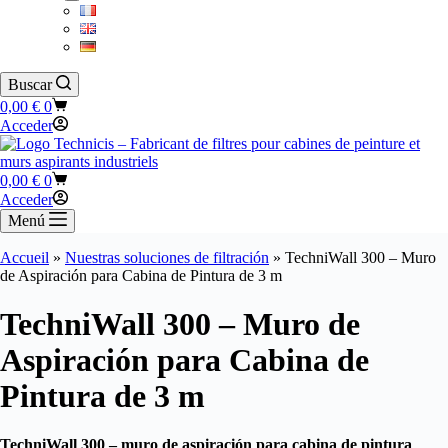
Buscar
Carro
0,00
€
0
de
Acceder
compra
Carro
0,00
€
0
de
Acceder
compra
Menú
Accueil
»
Nuestras soluciones de filtración
»
TechniWall 300 – Muro
de Aspiración para Cabina de Pintura de 3 m
TechniWall 300 – Muro de
Aspiración para Cabina de
Pintura de 3 m
TechniWall 300 – muro de aspiración para cabina de pintura