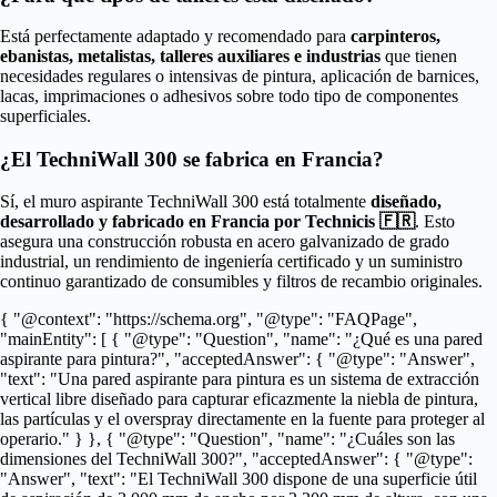
Está perfectamente adaptado y recomendado para
carpinteros,
ebanistas, metalistas, talleres auxiliares e industrias
que tienen
necesidades regulares o intensivas de pintura, aplicación de barnices,
lacas, imprimaciones o adhesivos sobre todo tipo de componentes
superficiales.
¿El TechniWall 300 se fabrica en Francia?
Sí, el muro aspirante TechniWall 300 está totalmente
diseñado,
desarrollado y fabricado en Francia por Technicis 🇫🇷
. Esto
asegura una construcción robusta en acero galvanizado de grado
industrial, un rendimiento de ingeniería certificado y un suministro
continuo garantizado de consumibles y filtros de recambio originales.
{ "@context": "https://schema.org", "@type": "FAQPage",
"mainEntity": [ { "@type": "Question", "name": "¿Qué es una pared
aspirante para pintura?", "acceptedAnswer": { "@type": "Answer",
"text": "Una pared aspirante para pintura es un sistema de extracción
vertical libre diseñado para capturar eficazmente la niebla de pintura,
las partículas y el overspray directamente en la fuente para proteger al
operario." } }, { "@type": "Question", "name": "¿Cuáles son las
dimensiones del TechniWall 300?", "acceptedAnswer": { "@type":
"Answer", "text": "El TechniWall 300 dispone de una superficie útil