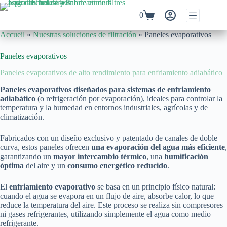
Saltar
al
Carro
0
contenido
de
compra
Accueil
»
Nuestras soluciones de filtración
»
Paneles evaporativos
Paneles evaporativos
Paneles evaporativos de alto rendimiento para enfriamiento adiabático
Paneles evaporativos diseñados para sistemas de enfriamiento
adiabático
(o refrigeración por evaporación), ideales para controlar la
temperatura y la humedad en entornos industriales, agrícolas y de
climatización.
Fabricados con un diseño exclusivo y patentado de canales de doble
curva, estos paneles ofrecen
una evaporación del agua más eficiente
,
garantizando un
mayor intercambio térmico
, una
humificación
óptima
del aire y un
consumo energético reducido
.
El
enfriamiento evaporativo
se basa en un principio físico natural:
cuando el agua se evapora en un flujo de aire, absorbe calor, lo que
reduce la temperatura del aire. Este proceso se realiza sin compresores
ni gases refrigerantes, utilizando simplemente el agua como medio
refrigerante.