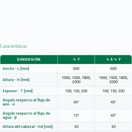
Características
DIMENSIÓN
∿ 7
∿ 5 ∿ 7
Ancho - L [mm]
600
600
1000, 1500, 1800,
1000, 1500, 1800,
Altura - H [mm]
2000
2000
Espesor - T [mm]
100, 150, 200
100, 150, 200
Ángulo respecto al flujo de
45°
45°
aire - α
Ángulo respecto al flujo de
15°
45°
agua - β
Altura del cabezal - Hd [mm]
30
30