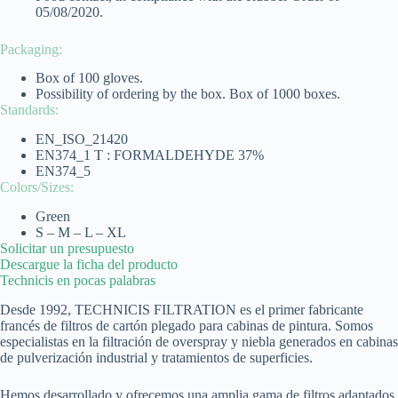
05/08/2020.
Packaging:
Box of 100 gloves.
Possibility of ordering by the box. Box of 1000 boxes.
Standards:
EN_ISO_21420
EN374_1 T : FORMALDEHYDE 37%
EN374_5
Colors/Sizes:
Green
S – M – L – XL
Solicitar un presupuesto
Descargue la ficha del producto
Technicis en pocas palabras​
Desde 1992, TECHNICIS FILTRATION es el primer fabricante
francés de filtros de cartón plegado para cabinas de pintura. Somos
especialistas en la filtración de overspray y niebla generados en cabinas
de pulverización industrial y tratamientos de superficies.
Hemos desarrollado y ofrecemos una amplia gama de filtros adaptados