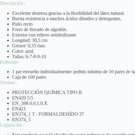
Descripción :
Excelente destreza gracias a la flexibilidad del látex natural.
Buena resistencia a muchos ácidos diluidos y detergentes.
Puño recto
Forro de flocado de algodón.
Exterior con relieve antideslizante
Longitud: 30,5 cm
Grosor: 0,35 mm.
Color: azul.
Tallas: 6-7-8-9-10
Embalaje:
1 par envuelto individualmente/ pedido mínimo de 10 pares de la
Caja de 100 pares
Normas :
PROTECCIÓN QUÍMICA TIPO B
EN420 5/5
EN_388 0.0.1.0.X
EN421
EN374_1 T : FORMALDEHÍDO 37
EN374_5
Legislación :
Este producto no está clasificado como peligroso de acuerdo c