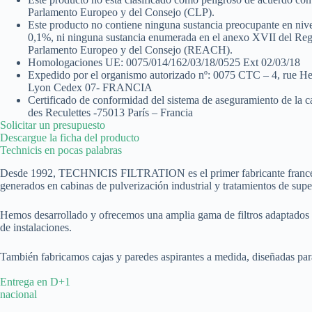
Parlamento Europeo y del Consejo (CLP).
Este producto no contiene ninguna sustancia preocupante en nive
0,1%, ni ninguna sustancia enumerada en el anexo XVII del Re
Parlamento Europeo y del Consejo (REACH).
Homologaciones UE: 0075/014/162/03/18/0525 Ext 02/03/18
Expedido por el organismo autorizado nº: 0075 CTC – 4, rue H
Lyon Cedex 07- FRANCIA
Certificado de conformidad del sistema de aseguramiento de la c
des Reculettes -75013 París – Francia
Solicitar un presupuesto
Descargue la ficha del producto
Technicis en pocas palabras​
Desde 1992, TECHNICIS FILTRATION es el primer fabricante francés de f
generados en cabinas de pulverización industrial y tratamientos de super
Hemos desarrollado y ofrecemos una amplia gama de filtros adaptados a
de instalaciones.
También fabricamos cajas y paredes aspirantes a medida, diseñadas para c
Entrega en D+1
nacional