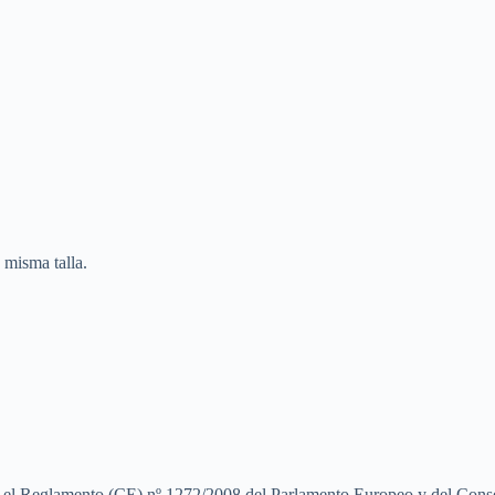
 misma talla.
on el Reglamento (CE) nº 1272/2008 del Parlamento Europeo y del Cons