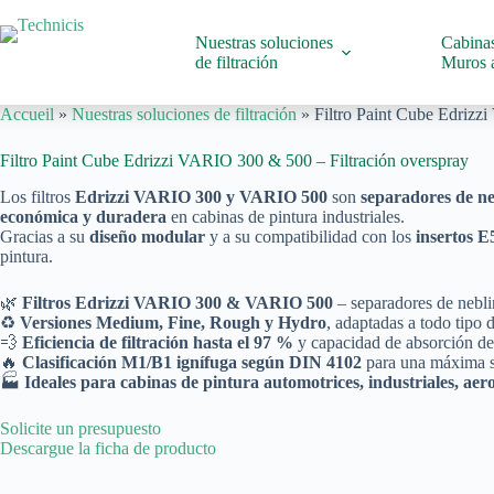
Saltar
al
Nuestras soluciones
Cabinas
contenido
de filtración
Muros a
Accueil
»
Nuestras soluciones de filtración
»
Filtro Paint Cube Edrizz
Filtro Paint Cube Edrizzi VARIO 300 & 500 – Filtración overspray
Los filtros
Edrizzi VARIO 300 y VARIO 500
son
separadores de ne
económica y duradera
en cabinas de pintura industriales.
Gracias a su
diseño modular
y a su compatibilidad con los
insertos E
pintura.
🌿
Filtros Edrizzi VARIO 300 & VARIO 500
– separadores de neblin
♻️
Versiones Medium, Fine, Rough y Hydro
, adaptadas a todo tipo 
💨
Eficiencia de filtración hasta el 97 %
y capacidad de absorción de
🔥
Clasificación M1/B1 ignífuga según DIN 4102
para una máxima s
🏭
Ideales para cabinas de pintura automotrices, industriales, aero
Solicite un presupuesto
Descargue la ficha de producto