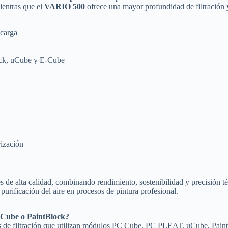
ientras que el
VARIO 500
ofrece una mayor profundidad de filtración 
 carga
ock, uCube y E-Cube
ización
ales de alta calidad, combinando rendimiento, sostenibilidad y precisión 
purificación del aire en procesos de pintura profesional.
C Cube o PaintBlock?
mas de filtración que utilizan módulos PC Cube, PC PLEAT, uCube, Pai