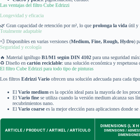
Las ventajas del filtro Cube Edrizzi
Longevidad y eficacia
🌿 Gran capacidad de retención por m², lo que
prolonga la vida
útil y
Totalmente adaptable
💨 Disponibles en varias versiones (
Medium, Fine, Rough, Hydro
) p
Seguridad y ecología
🔥 Material ignífugo
B1/M1 según DIN 4102
para una seguridad máx
♻️ Diseño en
cartón reciclable
: una solución económica y respetuosa 
El filtro Cube Edrizzi para todo tipo de pinturas
Los filtros
Edrizzi Vario
ofrecen una solución adecuada para cada tipo 
El
Vario medium
es la opción ideal para la mayoría de los proc
El
Vario fine
se utiliza cuando la versión medium alcanza sus lím
recubrimientos nano.
El
Vario coarse
es la mejor elección para aplicaciones donde se a
DIMENSIONS (L X H 
ARTICLE / PRODUCT / ARTIKEL / ARTÍCULO
DIMENSIONS / ABMES
DIMENSIONE