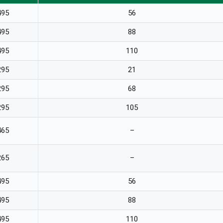
495
56
495
88
495
110
295
21
295
68
295
105
465
–
265
–
495
56
495
88
495
110