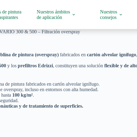
 de pintura
Nuestros ámbitos
Nuestros
spirantes
de aplicación
consejos
i VARIO 300 & 500 – Filtración overspray
blina de pintura (overspray)
fabricados en
cartón alveolar ignífugo
500
y los
prefiltros Edrizzi
, constituyen una solución
flexible y de al
a de pintura fabricados en cartón alveolar ignífugo.
de overspray, incluso en entornos con alta humedad.
 hasta
100 kg/m²
.
eguridad.
náuticas y de tratamiento de superficies.