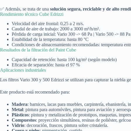
✅ Además, se trata de una
solución segura, reciclable y de alto rend
Rendimiento técnico Cube Edrizzi
Velocidad del aire frontal: 0,25 a 2 m/s.
Caudal de aire de trabajo: 2000 a 3000 m³/h/m².
Pérdida de carga inicial: Vario 300 -> 68 Pa | Vario 500 -> 88 Pa
Estabilidad de la temperatura: hasta 80 °C
Condiciones de almacenamiento recomendadas: temperatura entre 
Resultados de la filtración del Paint Cube
Capacidad de retención: hasta 100 kg/m² (según modelo)
Eficacia de separación: hasta el 97 %
Aplicaciones industriales
Los filtros Vario 300 y 500 Edrizzi se utilizan para capturar la niebla g
Este producto está recomendado para:
Madera
: barnices, lacas para muebles, carpintería, ebanistería, 
Metal
: pintura para automóviles, pintura para aviación y aeroespa
Plásticos
: pintura y metalización de prototipos, maquetas, impre
Compuestos
: proyección simultánea, resinas de poliéster, gelcoa
Vidrio
: decoración, frascos, pintura sobre cristalería.
Cuero y pieles
: pigmentación, curtido.