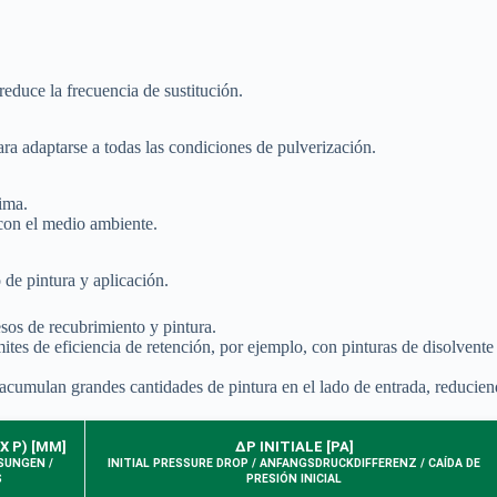
 reduce la frecuencia de sustitución.
ara adaptarse a todas las condiciones de pulverización.
ima.
con el medio ambiente.
de pintura y aplicación.
esos de recubrimiento y pintura.
ites de eficiencia de retención, por ejemplo, con pinturas de disolven
cumulan grandes cantidades de pintura en el lado de entrada, reduciendo 
X P) [MM]
ΔP INITIALE [PA]
SUNGEN /
INITIAL PRESSURE DROP / ANFANGSDRUCKDIFFERENZ / CAÍDA DE
S
PRESIÓN INICIAL