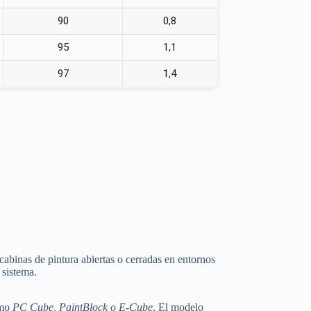
90
0,8
95
1,1
97
1,4
 cabinas de pintura abiertas o cerradas en entornos
 sistema.
omo
PC Cube, PaintBlock o E-Cube
. El modelo