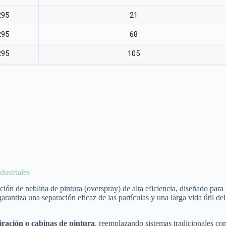
295
21
295
68
295
105
dustriales
ación de neblina de pintura (overspray) de alta eficiencia, diseñado para
arantiza una separación eficaz de las partículas y una larga vida útil del
iración o cabinas de pintura
, reemplazando sistemas tradicionales c