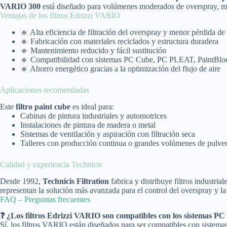
VARIO 300
está diseñado para volúmenes moderados de overspray, m
Ventajas de los filtros Edrizzi VARIO
🔹 Alta eficiencia de filtración del overspray y menor pérdida de
🔹 Fabricación con materiales reciclados y estructura duradera
🔹 Mantenimiento reducido y fácil sustitución
🔹 Compatibilidad con sistemas PC Cube, PC PLEAT, PaintBl
🔹 Ahorro energético gracias a la optimización del flujo de aire
Aplicaciones recomendadas
Este
filtro paint cube
es ideal para:
Cabinas de pintura industriales y automotrices
Instalaciones de pintura de madera o metal
Sistemas de ventilación y aspiración con filtración seca
Talleres con producción continua o grandes volúmenes de pulver
Calidad y experiencia Technicis
Desde 1992,
Technicis Filtration
fabrica y distribuye filtros industri
representan la solución más avanzada para el control del overspray y la 
FAQ – Preguntas frecuentes
❓ ¿Los filtros Edrizzi VARIO son compatibles con los sistemas P
Sí, los filtros VARIO están diseñados para ser compatibles con siste