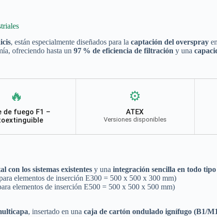
triales
icis
, están especialmente diseñados para la
captación del overspray
e
mía, ofreciendo hasta un
97 % de eficiencia de filtración
y una
capaci
🔥
⚙️
e de fuego F1 –
ATEX
toextinguible
Versiones disponibles
al con los sistemas existentes
y una
integración sencilla en todo tip
para elementos de inserción E300 = 500 x 500 x 300 mm)
para elementos de inserción E500 = 500 x 500 x 500 mm)
multicapa
, insertado en una
caja de cartón ondulado ignífugo (B1/M